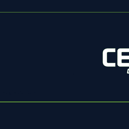
Magis Celfixtv